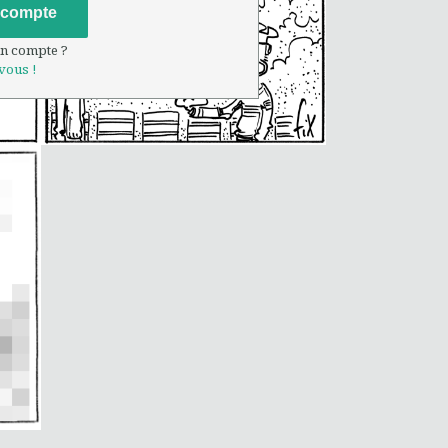
 compte
un compte ?
vous !